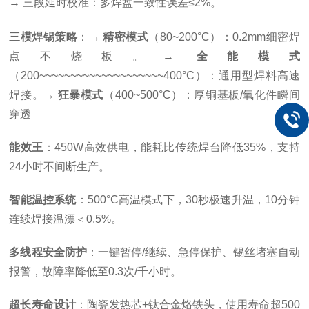
→ 三段延时校准：多焊盘一致性误差≤2%。
三模焊锡策略
：→
精密模式
（80~200°C）：0.2mm细密焊
点不烧板。→
全能模式
（200~~~~~~~~~~~~~~~~~~~~400°C）：通用型焊料高速
焊接。→
狂暴模式
（400~500°C）：厚铜基板/氧化件瞬间
穿透
能效王
：450W高效供电，能耗比传统焊台降低35%，支持
24小时不间断生产。
智能温控系统
：500°C高温模式下，30秒极速升温，10分钟
连续焊接温漂＜0.5%。
多线程安全防护
：一键暂停/继续、急停保护、锡丝堵塞自动
报警，故障率降低至0.3次/千小时。
超长寿命设计
：陶瓷发热芯+钛合金烙铁头，使用寿命超500