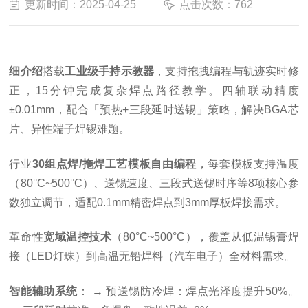
更新时间：2025-04-25
点击次数：762
细介绍
搭载
工业级手持示教器
，支持拖拽编程与轨迹实时修
正，15分钟完成复杂焊点路径教学。四轴联动精度
±0.01mm，配合「预热+三段延时送锡」策略，解决BGA芯
片、异性端子焊锡难题。
行业
30组点焊/拖焊工艺模板自由编程
，每套模板支持温度
（80°C~500°C）、送锡速度、三段式送锡时序等8项核心参
数独立调节，适配0.1mm精密焊点到3mm厚板焊接需求。
革命性
宽域温控技术
（80°C~500°C），覆盖从低温锡膏焊
接（LED灯珠）到高温无铅焊料（汽车电子）全材料需求。
智能辅助系统
： → 预送锡防冷焊：焊点光泽度提升50%。