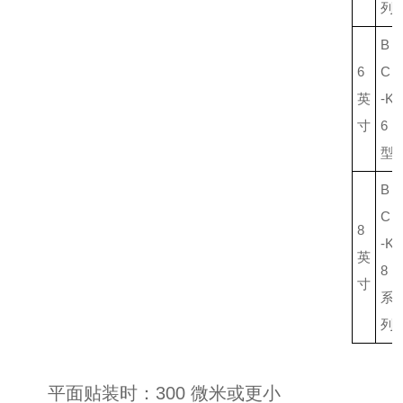
列
B
6
C
英
-K
寸
6
型
B
C
8
-K
英
8
寸
系
列
平面贴装时：300 微米或更小