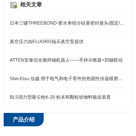
相关文章
日本三键THREEBOND-胶水单组分硅基密封接头/固定/密封
真空压力由FLUORO福乐真空泵提供
ATTEN安泰信全驱焊锡机器人——手持示教器+四轴联动
Shin-Etsu 信越 用于电气和电子零件的热固性传递模塑系统的有机硅模塑料
BLS强力型吸尘枪K-20 粉末和颗粒状物料输送装置
产品介绍