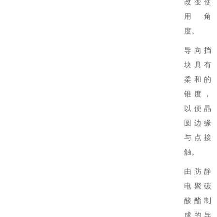
改变使
用角
度。
导向挡
块具有
柔和的
锥度，
以便晶
圆边缘
与点接
触。
由防静
电聚碳
酸酯制
成的导