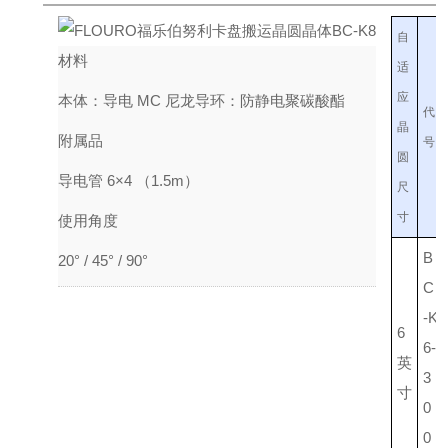
自
材料
适
应
本体：导电 MC 尼龙
导环：防静电聚碳酸酯
代
晶
附属品
号
圆
导电管 6×4 （1.5m）
尺
寸
使用角度
B
20° / 45° / 90°
C
-K
6
6-
英
3
寸
0
0