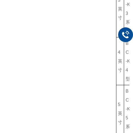
-K
英
3
寸
系
列
B
4
C
英
-K
寸
4
型
B
C
5
-K
英
5
寸
系