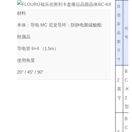
自
材料
适
应
本体：导电 MC 尼龙
导环：防静电聚碳酸酯
代
晶
附属品
号
圆
导电管 6×4 （1.5m）
尺
寸
使用角度
B
20° / 45° / 90°
2
C
英
-K
寸
2
型
B
C
3