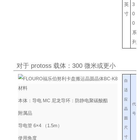
英
3
寸
0
0
系
列
对于 protoss 载体：300 微米或更小
自
材料
适
应
本体：导电 MC 尼龙
导环：防静电聚碳酸酯
代
晶
附属品
号
圆
导电管 6×4 （1.5m）
尺
寸
使用角度