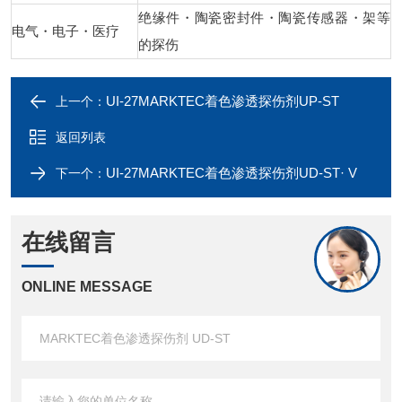
绝缘件・陶瓷密封件・陶瓷传感器・架等
电气・电子・医疗
的探伤
UI-27MARKTEC着色渗透探伤剂UP-ST
上一个：
返回列表
UI-27MARKTEC着色渗透探伤剂UD-ST· V
下一个：
在线留言
ONLINE MESSAGE