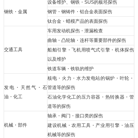
设备维护、钢铁・SUS的板坯探伤
钢铁・金属
钢管・钢铸件・铝合金表面探伤
钛合金・蜡模产品的表面探伤
车用发动机探伤・泄漏检查
曲轴・凸轮轴・连杆等重要部件的探伤
交通工具
船舶引擎・飞机用喷气式引擎・机体探伤
以及维护
铁道车辆・铁轨的维护
核电・火力・水力发电站的锅炉・叶轮・
发电・天然气・石
管道等的探伤
油・化工
石油化学化工的压力容器・热转换器・管
道等的探伤
轴承・阀门・接口类的探伤
机械・部件
建设机械・农用工具・产业用引擎・油压
机械等的探伤