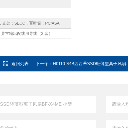
）
支架：SECC，百叶窗：PC/ASA
、异常输出配线用导线（2 套）
返回列表
下一个：
H0110-S4B西西蒂SSD轻薄型离子风扇BF-X2ME 半导体