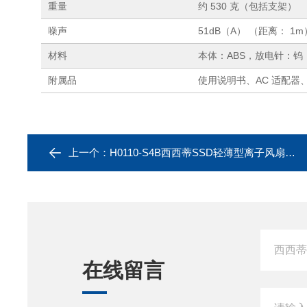
重量
约 530 克（包括支架）
噪声
51dB（A） （距离： 1m
材料
本体：ABS，放电针：钨，
附属品
使用说明书、AC 适配器
上一个：
H0110-S4B西西蒂SSD轻薄型离子风扇BF-X4ME
在线留言