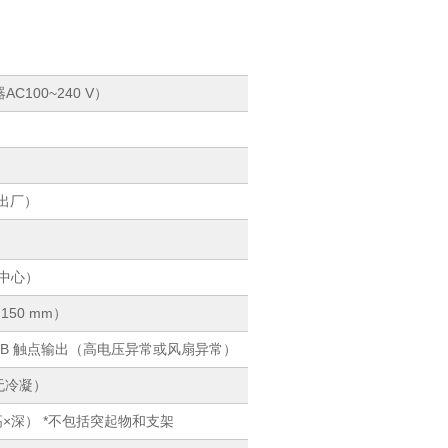
C100~240 V）
;出厂）
m 中心）
 150 mm）
 B 触点输出
（高电压异常或风扇异常）
 （无冷凝）
宽×高×深） *不包括突起物和支架