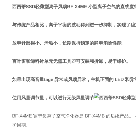
西西蒂SSD轻薄型离子风扇BF-X4ME 小型
离子空气的直线度
与传统产品相比，离子平衡的波动得到进一步抑制，实现了稳
放电针磨损小、污垢小，长期保持稳定的静电消除性能。
百叶窗和卸料针单元无需工具即可安装和拆卸，易于维护。
如果出现高音量tage 异常或风扇异常，主机正面的 LED 和
使用风量调节量，可以进行无级风量调节
BF-X4ME 宽型负离子空气净化器是 BF-X4MB 的后继产
护周期。