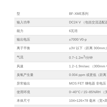
型
BF-XME系列
输入功率
DC24 V （包括交流适配器A
能力
6瓦培
输出电压
±7000 V0-p
离子平衡
±3V 以下（距离 300mm
3
气流
0.7~1.2m
/分钟
风速
1.2~1.9m/sec （300m
臭氧产生量
0.004 ppm 或更低（距离
异常输出
MOS FET 继电器 非电压
使用环境
0~40°C / 15~85%RH
本体尺寸
104×126×78 毫米（