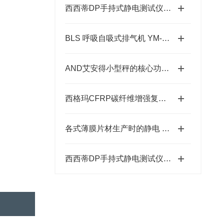
西西蒂DP手持式静电测试仪的应用领域有哪些？
BLS 呼吸自吸式排气机 YM-2 压缩空气为工作源
AND艾安得小型秤的核心功能是质量测量
西格玛CFRP碳纤维增强复合材蜂窝光学平板 / FB-CFRP
各式薄膜片材生产时的静电 SIMCO思美高除静电棒
西西蒂DP手持式静电测试仪一般采用非接触式检测原理