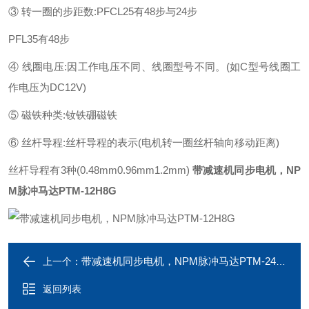
③ 转一圈的步距数:PFCL25有48步与24步
PFL35有48步
④ 线圈电压:因工作电压不同、线圈型号不同。(如C型号线圈工
作电压为DC12V)
⑤ 磁铁种类:钕铁硼磁铁
⑥ 丝杆导程:丝杆导程的表示(电机转一圈丝杆轴向移动距离)
丝杆导程有3种(0.48mm0.96mm1.2mm)
带减速机同步电机，NP
M脉冲马达PTM-12H8G
带减速机同步电机，NPM脉冲马达PTM-24HG
上一个：
返回列表