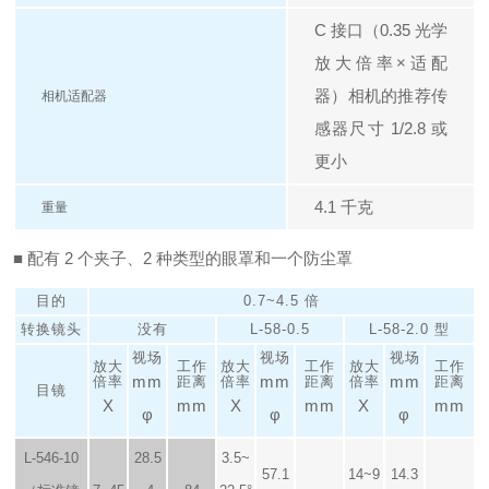
C 接口（0.35 光学
放大倍率×适配
器）
相机的推荐传
相机适配器
感器尺寸 1/2.8 或
更小
4.1 千克
重量
■ 配有 2 个夹子、2 种类型的眼罩和一个防尘罩
目的
0.7~4.5 倍
转换镜头
没有
L-58-0.5
L-58-2.0 型
视场
视场
视场
放大
工作
放大
工作
放大
工作
mm
mm
mm
倍率
距离
倍率
距离
倍率
距离
目镜
X
mm
X
mm
X
mm
φ
φ
φ
L-546-10
28.5
3.5~
57.1
14~9
14.3