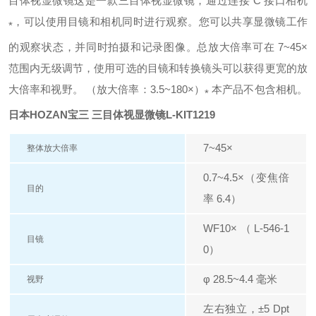
目体视显微镜
这是一款三目体视显微镜，通过连接 C 接口相机
，可以使用目镜和相机同时进行观察。
您可以共享显微镜工作
*
的观察状态，并同时拍摄和记录图像。
总放大倍率可在 7~45×
范围内无级调节，使用可选的目镜和转换镜头可以获得更宽的放
大倍率和视野。 （放大倍率：3.5~180×）
本产品不包含相机。
*
日本HOZAN宝三 三目体视显微镜
L-KIT1219
7~45×
整体放大倍率
0.7~4.5×（变焦倍
目的
率 6.4）
WF10×（L-546-1
目镜
0）
φ 28.5~4.4 毫米
视野
左右独立，±5 Dpt