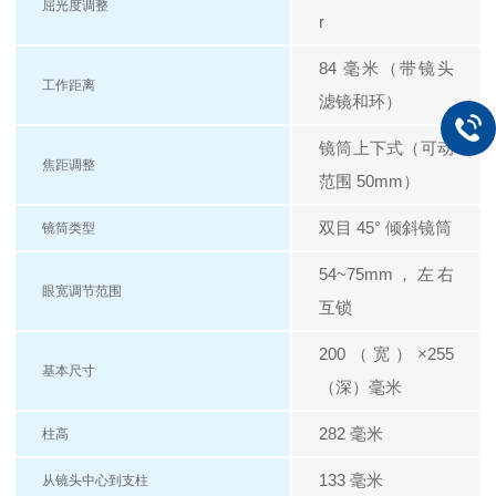
屈光度调整
r
84 毫米（带镜头
工作距离
滤镜和环）
镜筒上下式（可动
焦距调整
范围 50mm）
双目 45° 倾斜镜筒
镜筒类型
54~75mm，左右
眼宽调节范围
互锁
200（宽）×255
基本尺寸
（深）毫米
282 毫米
柱高
133 毫米
从镜头中心到支柱