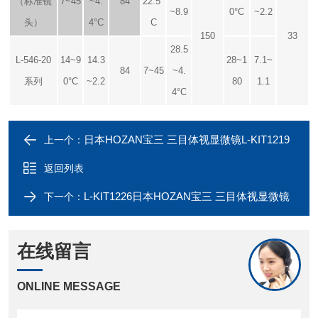
（标准镜
7~45
~4.
84
22.5°
~8.9
0°C
~2.2
头）
4°C
C
150
33
28.5
L-546-20
14~9
14.3
28~1
7.1~
84
7~45
~4.
系列
0°C
~2.2
80
1.1
4°C
日本HOZAN宝三 三目体视显微镜L-KIT1219
上一个：
返回列表
L-KIT1226日本HOZAN宝三 三目体视显微镜
下一个：
在线留言
ONLINE MESSAGE