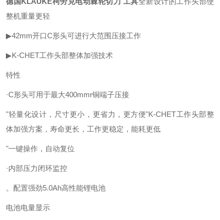
德国KLAUKE柯劳克电动棘轮切刀 工具
全新设计的工作头部使
整机重量更轻
▶42mm开口C形头可进行大范围压接工作
▶K-CHET工作头部整体加强技术
特性
·C形头可用于最大400mmr铜端子压接
"轻量化设计，尺寸更小，更省力，更方便"K-CHET工作头部整
体加强方案，寿命更长，工作更稳定，能耗更低
"一键操作，自动复位
·内部压力闭环监控
。配置强劲5.0Ah高性能锂电池
电池电量显示