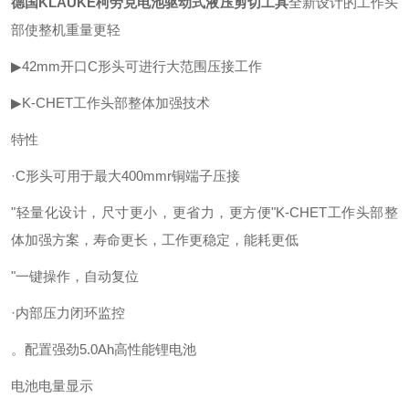
德国KLAUKE柯劳克电池驱动式液压剪切工具
全新设计的工作头
部使整机重量更轻
▶42mm开口C形头可进行大范围压接工作
▶K-CHET工作头部整体加强技术
特性
·C形头可用于最大400mmr铜端子压接
"轻量化设计，尺寸更小，更省力，更方便"K-CHET工作头部整
体加强方案，寿命更长，工作更稳定，能耗更低
"一键操作，自动复位
·内部压力闭环监控
。配置强劲5.0Ah高性能锂电池
电池电量显示