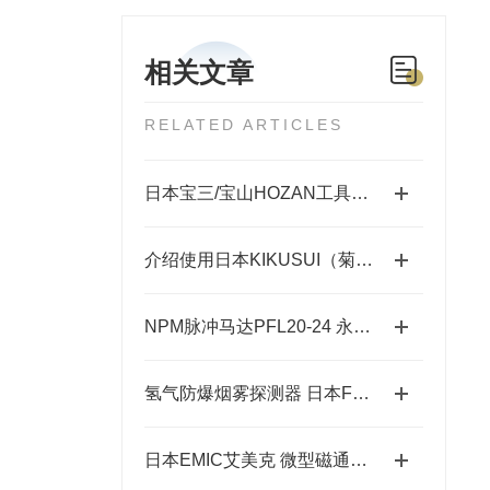
相关文章
RELATED ARTICLES
日本宝三/宝山HOZAN工具剥线钳好吗？
介绍使用日本KIKUSUI（菊水）TOS3200电流测试仪时注意事项
NPM脉冲马达PFL20-24 永磁式直线步进有那些
氢气防爆烟雾探测器 日本FENWAL FLS-12E(-H2)
日本EMIC艾美克 微型磁通计FMI-2000R