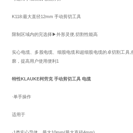
K118:最大直径12mm 手动剪切工具
限制区域内的完选择▶外形灵便,切割性能高
实心电缆、多股电缆、细股电缆和超细股电缆的卓切割工具,例如,符
廓，提高用户使用便利1
特性
KLAUKE柯劳克 手动剪切工具 电缆
·单手操作
适用于
·1类实心导体，最大10mm(最大直径4mm)