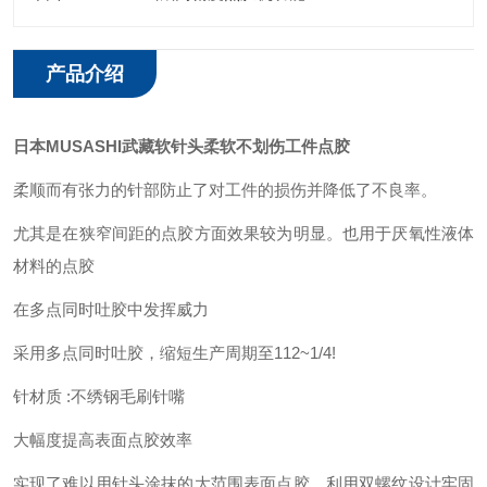
产品介绍
日本MUSASHI武藏软针头柔软不划伤工件点胶
柔顺而有张力的针部防止了对工件的损伤并降低了不良率。
尤其是在狭窄间距的点胶方面效果较为明显。也用于厌氧性液体
材料的点胶
在多点同时吐胶中发挥威力
采用多点同时吐胶，缩短生产周期至112~1/4!
针材质 :不绣钢
毛刷针嘴
大幅度提高表面点胶效率
实现了难以用针头涂抹的大范围表面点胶。利用双螺纹设计牢固