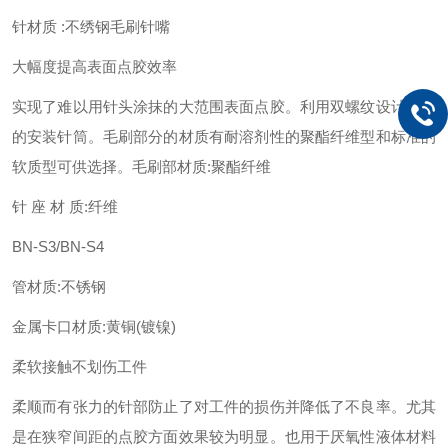
针材质 :不绣钢
毛刷针嘴
大幅度提高表面点胶效率
实现了难以用针头涂抹的大范围表面点胶。利用双螺纹设计牢固
的安装针筒。毛刷部分的材质有耐溶剂性的聚酯纤维型和标准的
软质型可供选择。毛刷部材质:聚酯纤维
针 座 材 质:纤维
BN-S3/BN-S4
管材质:不锈钢
金属卡口材质:黄铜(镀镍)
柔软接触不划伤工件
柔顺而有张力的针部防止了对工件的损伤并降低了不良率。尤其
是在狭窄间距的点胶方面效果较为明显。也用于厌氧性液体材料