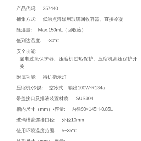
产品代码:
257440
捕集方式:
低沸点溶媒用玻璃回收容器、直接冷凝
除湿量:
Max.150mL（回收液）
低到达温度:
-30℃
安全功能:
漏电过流保护器、压缩机过热保护、压缩机高压保护开
关
附属功能:
待机指示灯
压缩机•冷媒:
空冷式 输出100W·R134a
带盖接口及排液装置材质:
SUS304
槽内尺寸（mm）•容量:
内径90×145H·0.85L
玻璃槽盖连接口径:
外径10mm
使用环境温度范围:
5~35℃