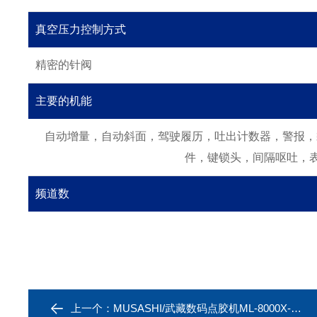
真空压力控制方式
精密的针阀
主要的机能
自动增量，自动斜面，驾驶履历，吐出计数器，警报，
件，键锁头，间隔呕吐，
频道数
上一个：
MUSASHI/武藏数码点胶机ML-8000X-CTR-V2-P