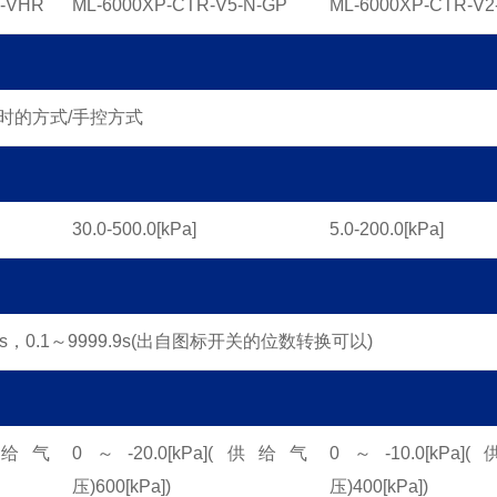
N-VHR
ML-6000XP-CTR-V5-N-GP
ML-6000XP-CTR-V2
时的方式/手控方式
30.0-500.0[kPa]
5.0-200.0[kPa]
9s，0.1～9999.9s
(出自图标开关的位数转换可以)
供给气
0～-20.0[kPa]
(供给气
0～-10.0[kPa]
(
压)
600[kPa])
压)
400[kPa])