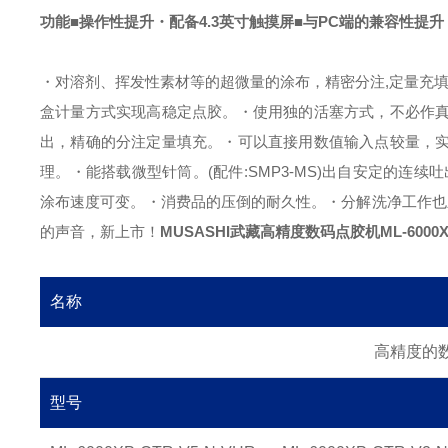
功能
■操作性提升
・配备4.3英寸触摸屏
■与PC端的兼容性提升
・对溶剂、挥发性素材等的超微量的涂布，精密分注,定量充
盒计量方式实现高稳定点胶。
・使用独的活塞方式，不必作
出，精确的分注定量填充。
・可以直接用数值输入点较量，
理。
・能搭载微型针筒。(配件:SMP3-MS)
出自安定的连续吐
涂布速度可变。
・消费品的压倒的耐久性。
・分解洗净工作也
的声音，新上市！
MUSASHI武藏高精度数码点胶机ML-6000X
名称
高精度的数码
型号