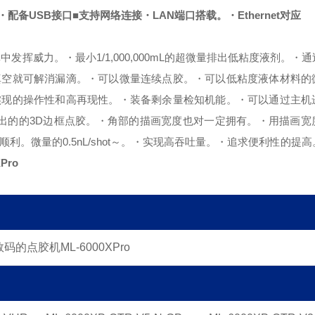
・配备USB接口
■支持网络连接
・LAN端口搭载。
・Ethernet对应
填中发挥威力。
・最小1/1,000,000mL的超微量排出低粘度液剂。
・通
真空就可解消漏滴。
・可以微量连续点胶。
・可以低粘度液体材料的
实现的操作性和高再现性。
・装备剩余量检知机能。
・可以通过主机
出的的3D边框点胶。
・角部的描画宽度也对一定拥有。
・用描画宽
顺利。
微量的0.5nL/shot～。
・实现高吞吐量。
・追求便利性的提高
Pro
的点胶机ML-6000XPro