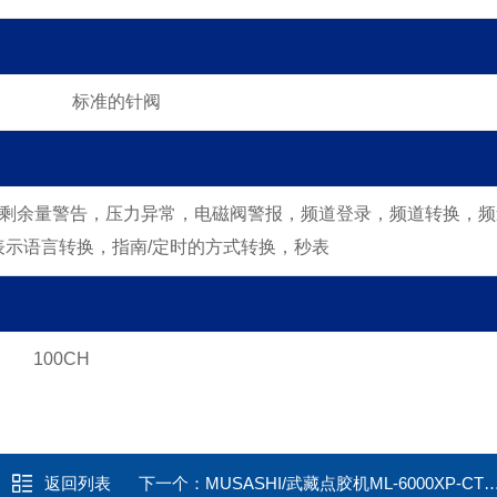
标准的针阀
剩余量警告，压力异常，电磁阀警报，频道登录，频道转换，
频
表示语言转换，
指南/定时的方式转换，秒表
100CH
返回列表
下一个：
MUSASHI/武藏点胶机ML-6000XP-CTR-V5-N-VHR