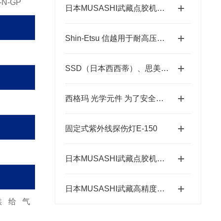
-N-GP
日本MUSASHI武藏点胶机的优势体现在多个维度中
Shin-Etsu 信越用于耐高压和高耐热器件涂层的硅树脂
SSD（日本西西蒂）、思美高（SIMCO）和春日（KASUGA）三个品牌的防静电产品
西格玛 光学元件 为了安全使用激光 注意事项
固定式紫外线探伤灯E-150
日本MUSASHI武藏点胶机的主要优势体现在三个方面
日本MUSASHI武藏高精度点胶机功能*
供给气