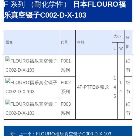
F 系列 （耐化学性）
日本
FLOURO福
乐真空镊子C002-D-X-103
大小
绘
图像
代号
材料
图
L
W
F001
细
系列
节
1
F002
1
细
管
4F-PTFE
铁氟龙
4
系列
4
节
5
F003
细
系列
节
FLOURO福乐真空镊子C003-D-X-103
上一个：