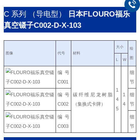
C 系列 （导电型）
日本
FLOURO福乐
真空镊子C002-D-X-103
大小
绘
图像
代号
材料
图
L
W
编号
细
C001
节
1
编号
碳纤维尼龙树脂
1
细
4
C002
（集换式卡牌）
4
节
5
编号
细
C003
节
管