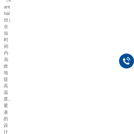
（K
ant
hal
丝）
在
短
时
间
内
高
效
地
提
高
温
度。
紧
凑
的
设
计