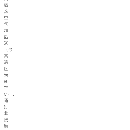
温
热
空
气
加
热
器
（最
高
温
度
为
80
0°
C），
通
过
非
接
触