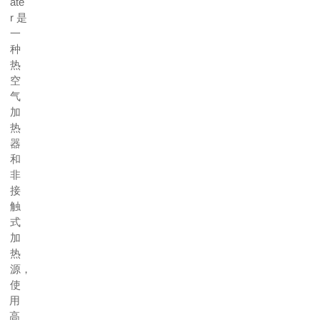
ate
r 是
一
种
热
空
气
加
热
器
和
非
接
触
式
加
热
源，
使
用
高