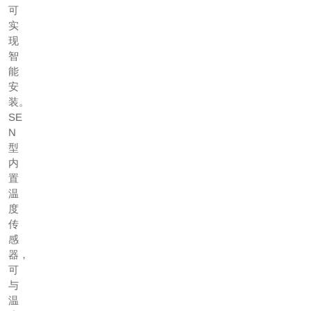
可
实
现
智
能
安
装。
SE
N
型
内
置
温
度
传
感
器，
可
与
温