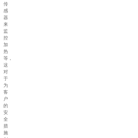
传
感
器
来
监
控
加
热
等，
这
对
于
为
客
户
的
安
全
措
施