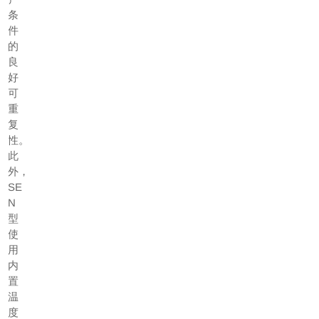
条
件
的
良
好
可
重
复
性。
此
外，
SE
N
型
使
用
内
置
温
度