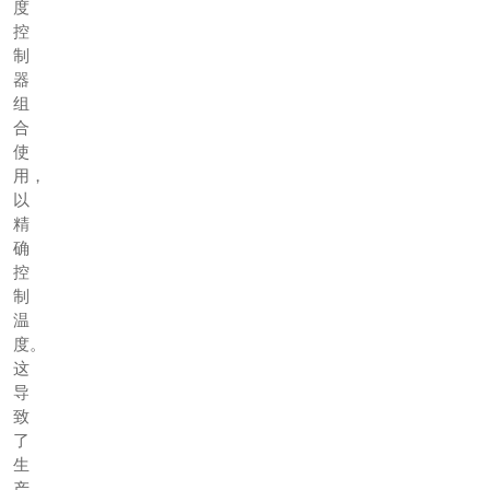
度
控
制
器
组
合
使
用，
以
精
确
控
制
温
度。
这
导
致
了
生
产