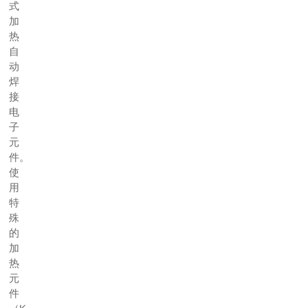
式
加
热
自
动
焊
接
电
子
元
件。
使
用
特
殊
的
加
热
元
件