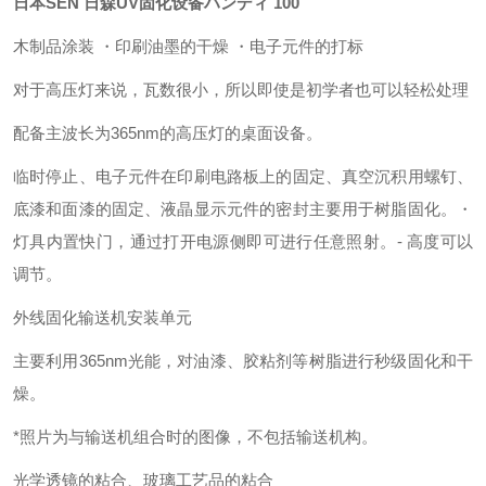
日本SEN 日森UV固化设备ハンディ 100
木制品涂装 ・印刷油墨的干燥 ・电子元件的打标
对于高压灯来说，瓦数很小，所以即使是初学者也可以轻松处理
配备主波长为365nm的高压灯的桌面设备。
临时停止、电子元件在印刷电路板上的固定、真空沉积
用螺钉、
底漆和面漆的固定、液晶显示元件的密封
主要用于树脂固化。
・
灯具内置快门，通过打开电源侧即可进行任意照射。
- 高度可以
调节。
外线固化输送机安装单元
主要利用365nm光能，对油漆、胶粘剂等树脂进行秒级固化和干
燥。
*照片为与输送机组合时的图像，不包括输送机构。
光学透镜的粘合、玻璃工艺品的粘合