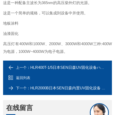
这是一种配备主波长为365nm的高压柴外灯的光源。
这是一个简单的规格，可以集成到设备中并使用。
地板涂料
油漆固化
高压灯有400W和1000W、2000W、3000W和4000W三种:400W
为电源，1000W~4000W为电子电源。
HLR400T-1/5日本SEN日森UV固化设备ハンディ 400
上一个：
返回列表
HLR2000B日本SEN日森内置UV固化设备 油漆固化
下一个：
在线留言