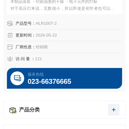
木制品涂装 ・印刷油墨的干燥 ・电子元件的打标
对于高压灯来说，瓦数很小，所以即使是初学者也可以轻松
处理
产品型号：
HLR100T-2
更新时间：
2026-05-22
厂商性质：
经销商
访 问 量 ：
121
服务热线
023-66376665
产品分类