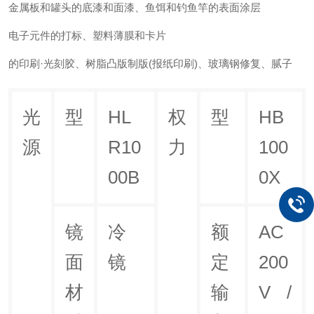
金属板和罐头的底漆和面漆、鱼饵和钓鱼竿的表面涂层
电子元件的打标、塑料薄膜和卡片
的印刷·光刻胶、树脂凸版制版(报纸印刷)、玻璃钢修复、腻子
光
型
HL
权
型
HB
源
R10
力
100
00B
0X
镜
冷
额
AC
面
镜
定
200
材
输
V /