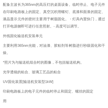
配备主波长为365nm的高压灯的桌面设备。
临时停止、电子元件
在印刷电路板上的固定、真空沉积
用螺钉、
底漆和面漆的固定、
液晶显示元件的密封
主要用于树脂固化。
・灯具内置快门，通过
打开电源侧即可进行任意照射。
- 高度可以调节。
外线固化输送机安装单元
主要利用365nm光能，对油漆、胶粘剂等树脂进行秒级固化和干
燥。
*照片为与输送机组合时的图像，不包括输送机构。
光学透镜的粘合、玻璃工艺品的粘合
UV固化装置[输送机安装型1kW]
印刷电路板上的电子元件的临时停止和固定、螺丝的固定
用