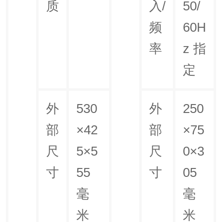
质
入/
50/
频
60H
率
z 指
定
外
530
外
250
部
×42
部
×75
尺
5×5
尺
0×3
寸
55
寸
05
毫
毫
米
米