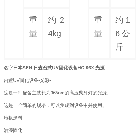
重
约2
重
约 1
量
4kg
量
6 公
斤
名字
日本SEN 日森台式UV固化设备HC-96X 光源
内置UV固化设备-光源-
这是一种配备主波长为365nm的高压柴外灯的光源。
这是一个简单的规格，可以集成到设备中并使用。
地板涂料
油漆固化