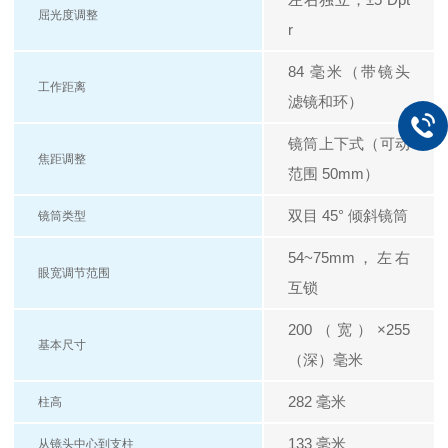
屈光度调整
r
84 毫米（带镜头
工作距离
滤镜和环）
镜筒上下式（可动
焦距调整
范围 50mm）
双目 45° 倾斜镜筒
镜筒类型
54~75mm，左右
眼宽调节范围
互锁
200（宽）×255
基本尺寸
（深）毫米
282 毫米
柱高
133 毫米
从镜头中心到支柱