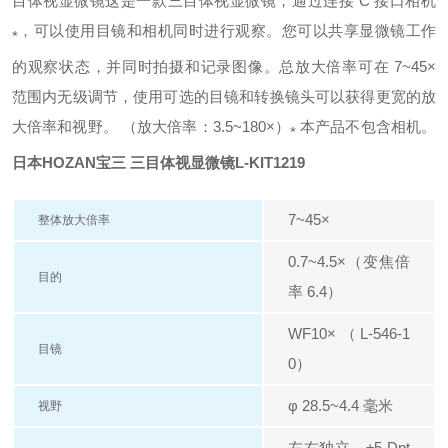
目体视显微镜
这是一款三目体视显微镜，通过连接 C 接口相机
，可以使用目镜和相机同时进行观察。
您可以共享显微镜工作
*
的观察状态，并同时拍摄和记录图像。
总放大倍率可在 7~45×
范围内无级调节，使用可选的目镜和转换镜头可以获得更宽的放
大倍率和视野。 （放大倍率：3.5~180×）
本产品不包含相机。
*
日本HOZAN宝三 三目体视显微镜
L-KIT1219
7~45×
整体放大倍率
0.7~4.5×（变焦倍
目的
率 6.4）
WF10×（L-546-1
目镜
0）
φ 28.5~4.4 毫米
视野
左右独立，±5 Dpt