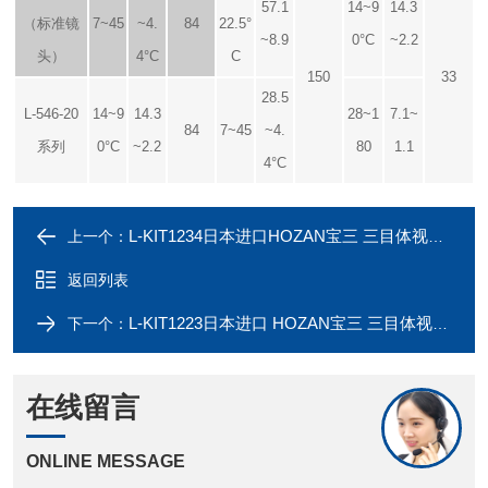
57.1
14~9
14.3
（标准镜
7~45
~4.
84
22.5°
~8.9
0°C
~2.2
头）
4°C
C
150
33
28.5
L-546-20
14~9
14.3
28~1
7.1~
84
7~45
~4.
系列
0°C
~2.2
80
1.1
4°C
L-KIT1234日本进口HOZAN宝三 三目体视显微镜
上一个：
返回列表
L-KIT1223日本进口 HOZAN宝三 三目体视显微镜
下一个：
在线留言
ONLINE MESSAGE