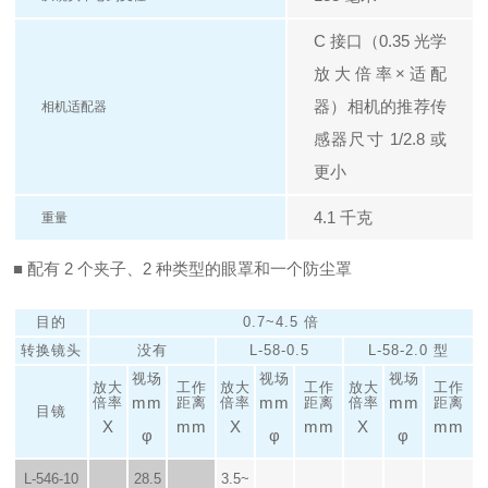
C 接口（0.35 光学
放大倍率×适配
器）
相机的推荐传
相机适配器
感器尺寸 1/2.8 或
更小
4.1 千克
重量
■ 配有 2 个夹子、2 种类型的眼罩和一个防尘罩
目的
0.7~4.5 倍
转换镜头
没有
L-58-0.5
L-58-2.0 型
视场
视场
视场
放大
工作
放大
工作
放大
工作
mm
mm
mm
倍率
距离
倍率
距离
倍率
距离
目镜
X
mm
X
mm
X
mm
φ
φ
φ
L-546-10
28.5
3.5~