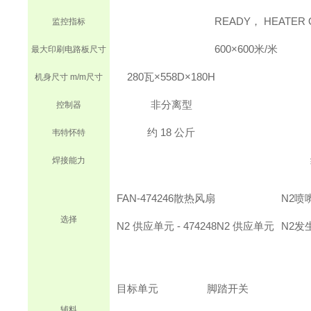
READY， HEATER
监控指标
600×600米/米
最大印刷电路板尺寸
280瓦×558D×180H
机身尺寸 m/m
尺寸
非
分离型
控制器
约 18 公斤
韦特怀特
焊接能力
FAN-474246
散热风扇
N2喷嘴
选择
N2 供应单元 - 474248
N2 供应单元
N2发生
目标单元
脚踏开关
辅料