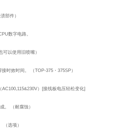
浸渍部件）
CPU数字电路。
也可以使用旧喷嘴）
效时间。 （TOP-375・375SP）
C100,115&230V）[接线板电压轻松变化]
制成。 （耐腐蚀）
。 （选项）