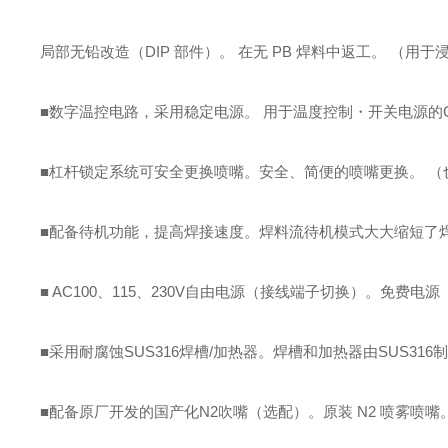
局部无铅改造（DIP 部件）。 在无 PB 焊料中
返工。 （用于
■数字温控电路，采用稳定电源。 用于温度控制・开关电源的
■杠杆锁定系统可安全更换喷嘴。
安全、简便的喷嘴更换。 （
■配备待机功能，提高焊接速度。
焊料流待机模式大大缩短了焊接时
■ AC100、115、230V自由电源（接线端子切换）。
免费电源（A
■采用耐腐蚀SUS316焊槽/加热器。
焊槽和加热器由SUS316
■配备原厂开发的国产化N2吹嘴（选配）。
原装 N2 喷雾喷嘴