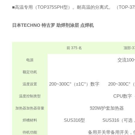
■高温专用（TOP375SPH型）。
耐高温的分离式。 （TOP-37
日本TECHNO 特古罗 助焊剂涂层 点焊机
前 375 名
顶部-3
交流100~
电源
额定功耗
200~300C°（±1C°）
数字
200~300C°
温度设置
CPU数字
温度控制类型
920W
护套加热器
加热器
加热器容量
SUS316型
SUS316（可
焊槽材料
备用开关带备用开关，
待机功能