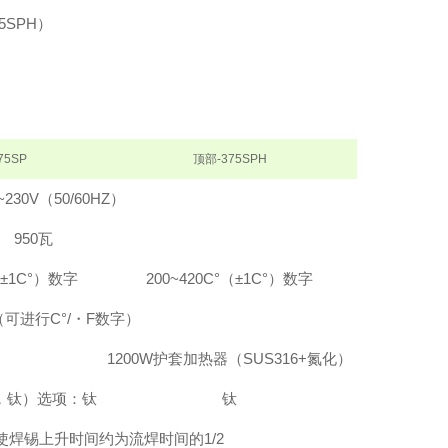
5SPH）
75SP
顶部-375SPH
230V（50/60HZ）
950瓦
（±1C°）
数字
200~420C°（±1C°）
数字
（可进行C°/・F数字）
1200W护套加热器
（SUS316+氮化）
选，钛）
选项：钛
钛
使焊锡上升时间约为流焊时间
的1/2