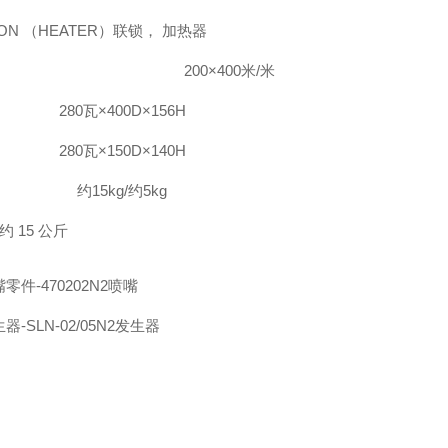
 ON （HEATER）
联锁， 加热器
200×400米/米
280瓦×400D×156H
280瓦×150D×140H
约15kg/约5kg
约 15 公斤
零件-470202N2
喷嘴
器-SLN-02/05
N2发生器