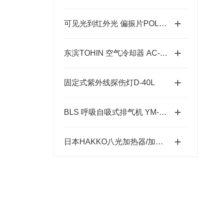
可见光到红外光 偏振片POLAX-32N系列
东滨TOHIN 空气冷却器 AC-60 和 AC-60c 的特点
固定式紫外线探伤灯D-40L
BLS 呼吸自吸式排气机 YM-2 压缩空气为工作源
日本HAKKO八光加热器/加热棒/热风器-培训