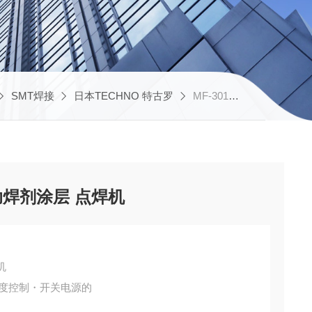
SMT焊接
日本TECHNO 特古罗
MF-301日本 TECHNO 特古罗 助焊剂涂层 点焊机
 助焊剂涂层 点焊机
机
温度控制・开关电源的