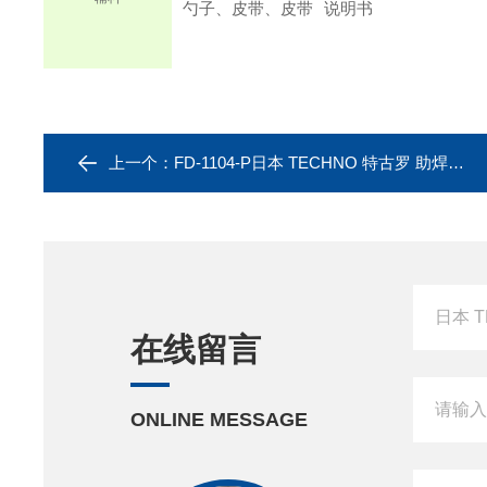
勺子、皮带
、皮带
说明书
上一个：
FD-1104-P日本 TECHNO 特古罗 助焊剂分配器 松香瓶
在线留言
ONLINE MESSAGE