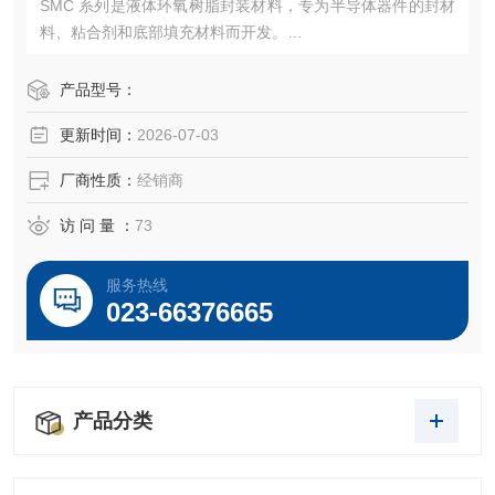
SMC 系列是液体环氧树脂封装材料，专为半导体器件的封材
料、粘合剂和底部填充材料而开发。
受这种封装材料保护的半导体器件具有优异的电气性能和防
潮性。
产品型号：
此外，使用信越化学技术有机硅的低应力特性，显示出优异
更新时间：
2026-07-03
的耐热性。
厂商性质：
经销商
访 问 量 ：
73
服务热线
023-66376665
产品分类