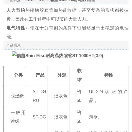
产品特点
ST-1000HT(3.0)信越Shin-Etsu耐高温热缩管
人力节约
热缩橡胶套管加热能收缩，甚至复杂的形状都被披
覆，因此在工作过程中可以节约大量人力。
电气特性
即使在十分苛刻的条件下也能够显示出稳定的电性
能。
产品信息
收
分类
产品
外观
特性
缩
ST-DG
约
UL-224认证的产
阻燃级
淡灰色
RU
50
品.。
一般用
约
ST-DG
淡灰色
薄壁。
途级
50