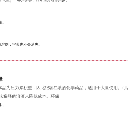
无气体）、去污剂等，非常适合商业用途。
量。
用溶剂，字母也不会消失。
择
本品为压力累积型，因此很容易喷洒化学药品，适用于大量使用。
可
未稀释的溶液来降低成本。
环保
本。