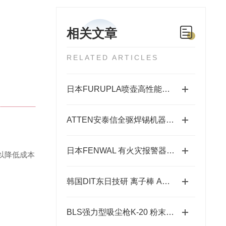
相关文章
RELATED ARTICLES
日本FURUPLA喷壶高性能特点及型号介绍 -重庆藤田
ATTEN安泰信全驱焊锡机器人——手持示教器+四轴联动
日本FENWAL 有火灾报警器和其他产品相关的先进技术
以降低成本
韩国DIT东日技研 离子棒 ASG-AFU 系列
BLS强力型吸尘枪K-20 粉末和颗粒状物料输送装置