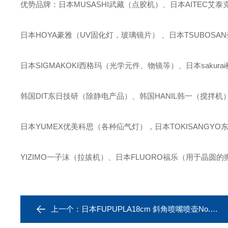
优势品牌：日本MUSASHI武藏（点胶机）、日本AITEC艾
日本HOYA豪雅（UV固化灯，玻璃镜片） 、日本TSUBOS
日本SIGMAKOKI西格玛（光学元件、物镜等）、日本sakur
韩国DIT东日技研（除静电产品）、韩国HANIL韩一（搅拌机
日本YUMEX优美科思（各种疝气灯），日本TOKISANGY
YIZIMO一子沫（拉拔机）、日本FLUORO福乐（用于晶圆的
上一个：
日本FUPUPLA18cm 斜角喷嘴喷壶No.3550