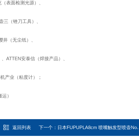
泰克（表面检测光源）、
AN壶三（锉刀工具）、
ai樱井（无尘纸）、
）、ATTEN安泰信（焊接产品）、
O东机产业（粘度计）；
搬运）
返回列表
下一个：
日本FUPUPLA8cm 喷嘴触发型喷壶No.3538