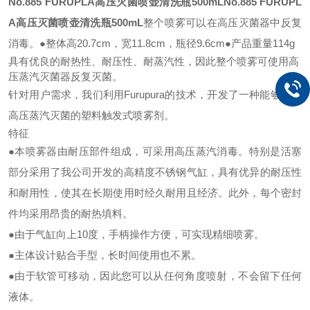
No.885 FURUPLA高压灭菌喷壶清洗瓶500mL
No.885 FURUPL
A高压灭菌喷壶清洗瓶500mL
整个喷雾可以在高压灭菌器中反复
消毒。
●整体高20.7cm，宽11.8cm，瓶径9.6cm
●产品重量114g
具有优良的耐热性、耐压性、耐蒸汽性，因此整个喷雾可使用高
压蒸汽灭菌器反复灭菌。
针对用户需求，我们利用Furupura的技术，开发了一种能够承受
高压蒸汽灭菌的塑料触发式喷雾剂。
特征
●本喷雾器由耐压部件组成，可采用高压蒸汽消毒。
特别是活塞
部分采用了我公司开发的高精度不锈钢气缸，具有优异的耐压性
和耐用性，使其在长期使用时经久耐用且经济。
此外，每个密封
件均采用昂贵的耐热填料。
●由于气缸向上10度，手柄操作方便，可实现精细喷雾。
●主体设计贴合手型，长时间使用也不累。
●由于软管可移动，因此您可以从任何角度喷射，不会留下任何
液体。