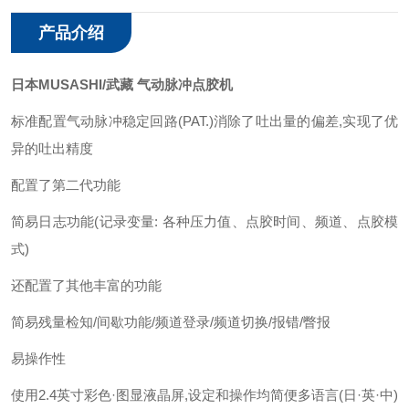
产品介绍
日本MUSASHI/武藏 气动脉冲点胶机
标准配置气动脉冲稳定回路(PAT.)消除了吐出量的偏差,实现了优
异的吐出精度
配置了第二代功能
简易日志功能(记录变量: 各种压力值、点胶时间、频道、点胶模
式)
还配置了其他丰富的功能
简易残量检知/间歇功能/频道登录/频道切换/报错/瞥报
易操作性
使用2.4英寸彩色·图显液晶屏,设定和操作均简便多语言(日·英·中)