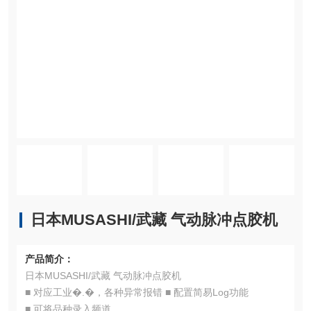
日本MUSASHI/武藏 气动脉冲点胶机
产品简介：
日本MUSASHI/武藏 气动脉冲点胶机
■ 对应工业�.�，各种异常报错 ■ 配置简易Log功能
■ 可将品种录入频道