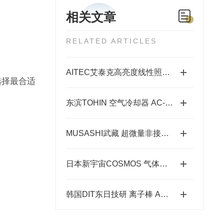
相关文章
RELATED ARTICLES
AITEC艾泰克高亮度线性照明的作用体现在哪些场景中？
选择最合适
东滨TOHIN 空气冷却器 AC-60 和 AC-60c 的特点
MUSASHI武藏 超微量非接触式点胶机 HyperJet2
日本新宇宙COSMOS 气体检测仪一些小常识!
韩国DIT东日技研 离子棒 ASG-AFU 系列