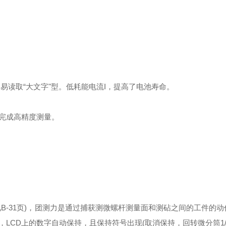
易读取“大文字"型。低耗能电流I，提高了电池寿命。
完成高精度测量。
-31页)，
团测力是通过捕获测微螺杆测量面和测砧之间的工件的动
LCD上的数字自动保持，且保持符号出现(取消保持，回转微分筒1/