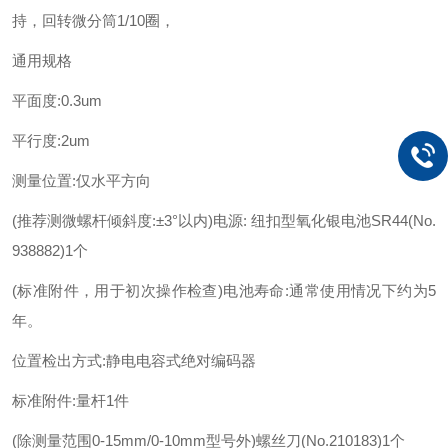
持，回转微分筒1/10圈，
通用规格
平面度:0.3um
平行度:2um
测量位置:仅水平方向
(推荐测微螺杆倾斜度:±3°以内)电源: 纽扣型氧化银电池SR44(No.
938882)1个
(标准附件，用于初次操作检查)电池寿命:通常使用情况下约为5
年。
位置检出方式:静电电容式绝对编码器
标准附件:量杆1件
(除测量范围0-15mm/0-10mm型号外)螺丝刀(No.210183)1个