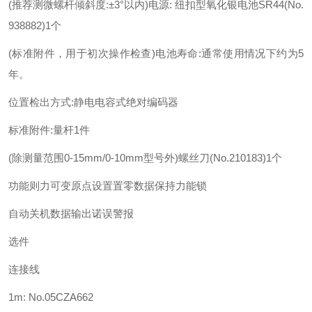
(推荐测微螺杆倾斜度:±3°以内)电源: 纽扣型氧化银电池SR44(No.
938882)1个
(标准附件，用于初次操作检查)电池寿命:通常使用情况下约为5
年。
位置检出方式:静电电容式绝对编码器
标准附件:量杆1件
(除测量范围0-15mm/0-10mm型号外)螺丝刀(No.210183)1个
功能则力可变原点设置置零数据保持力能锁
自动关机数据输出诺误警报
选件
连接线
1m: No.05CZA662