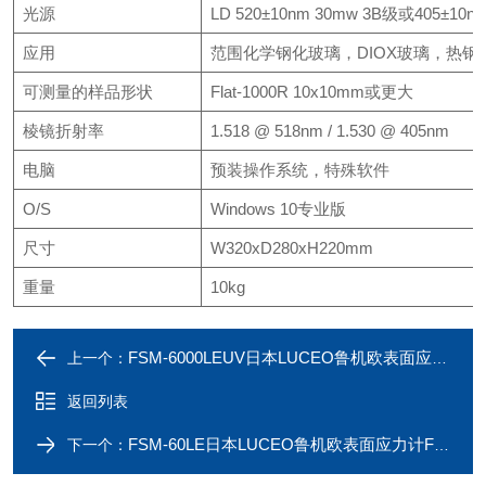
光源
LD 520±10nm 30mw 3B级或405±10n
应用
范围化学钢化玻璃，DIOX玻璃，热钢
可测量的样品形状
Flat-1000R 10x10mm或更大
棱镜折射率
1.518 @ 518nm / 1.530 @ 405nm
电脑
预装操作系统，特殊软件
O/S
Windows 10专业版
尺寸
W320xD280xH220mm
重量
10kg
FSM-6000LEUV日本LUCEO鲁机欧表面应力计FSM-6000LE玻璃
上一个：
返回列表
FSM-60LE日本LUCEO鲁机欧表面应力计FSM-6000LE
下一个：