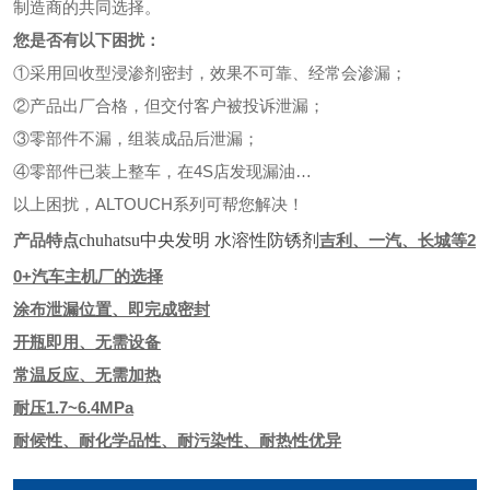
制造商的共同选择。
您是否有以下困扰：
①采用回收型浸渗剂密封，效果不可靠、经常会渗漏；
②产品出厂合格，但交付客户被投诉泄漏；
③零部件不漏，组装成品后泄漏；
④零部件已装上整车，在4S店发现漏油…
以上困扰，ALTOUCH系列可帮您解决！
产品特点
chuhatsu中央发明 水溶性防锈剂
吉利、一汽、长城等2
0+汽车主机厂的选择
涂布泄漏位置、即完成密封
开瓶即用、无需设备
常温反应、无需加热
耐压1.7~6.4MPa
耐候性、耐化学品性、耐污染性、耐热性优异