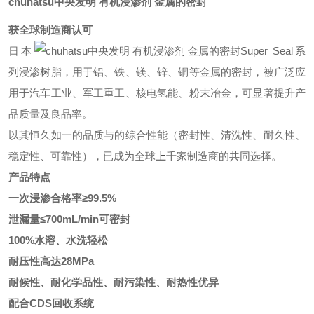
chuhatsu中央发明 有机浸渗剂 金属的密封
获全球制造商认可
日本
Super Seal系
列浸渗树脂，用于铝、铁、镁、锌、铜等金属的密封，被广泛应
用于汽车工业、军工重工、核电氢能、粉末冶金，可显著提升产
品质量及良品率。
以其恒久如一的品质与的综合性能（密封性、清洗性、耐久性、
稳定性、可靠性），已成为全球
千家制造商的共同选择。
上
产品特点
一次浸渗合格率≥99.5%
泄漏量≤700mL/min可密封
100%水溶、水洗轻松
耐压性高达28MPa
耐候性、耐化学品性、耐污染性、耐热性优异
配合CDS回收系统