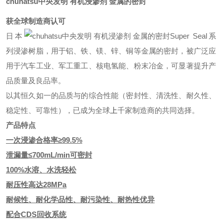
chuhatsu中央发明 有机浸渗剂 金属的密封
获全球制造商认可
日本
Super Seal系
列浸渗树脂，用于铝、铁、镁、锌、铜等金属的密封，被广泛应
用于汽车工业、军工重工、核电氢能、粉末冶金，可显著提升产
品质量及良品率。
以其恒久如一的品质与的综合性能（密封性、清洗性、耐久性、
稳定性、可靠性），已成为全球
千家制造商的共同选择。
上
产品特点
一次浸渗合格率≥99.5%
泄漏量≤700mL/min可密封
100%水溶、水洗轻松
耐压性高达28MPa
耐候性、耐化学品性、耐污染性、耐热性优异
配合CDS回收系统