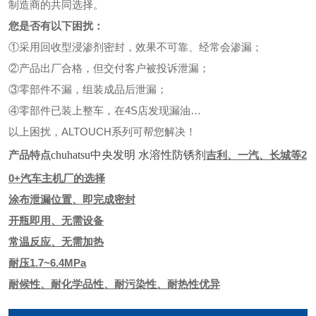
制造商的共同选择。
您是否有以下困扰：
①采用回收型浸渗剂密封，效果不可靠、经常会渗漏；
②产品出厂合格，但交付客户被投诉泄漏；
③零部件不漏，组装成品后泄漏；
④零部件已装上整车，在4S店发现漏油…
以上困扰，ALTOUCH系列可帮您解决！
产品特点
chuhatsu中央发明 水溶性防锈剂
吉利、一汽、长城等2
0+汽车主机厂的选择
涂布泄漏位置、即完成密封
开瓶即用、无需设备
常温反应、无需加热
耐压1.7~6.4MPa
耐候性、耐化学品性、耐污染性、耐热性优异