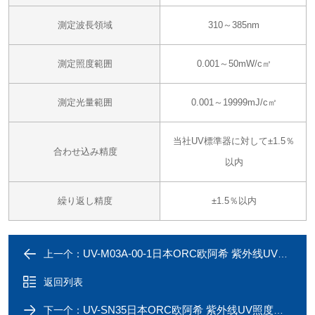
測定波長領域
310～385nm
測定照度範囲
0.001～50mW/c㎡
測定光量範囲
0.001～19999mJ/c㎡
当社UV標準器に対して±1.5％
合わせ込み精度
以内
繰り返し精度
±1.5％以内
UV-M03A-00-1日本ORC欧阿希 紫外线UV照度计
上一个：
返回列表
UV-SN35日本ORC欧阿希 紫外线UV照度计/接收器
下一个：