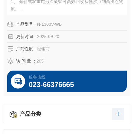
1、 倾斜式双重蛇形冷凝管可高效回收从低沸点到高沸点物
质。
2、 手动升降，180mm升降行程无极调节，小容量到大容量
试料瓶均可使用。
产品型号：
N-1300V-WB
更新时间：
2025-09-20
厂商性质：
经销商
访 问 量 ：
205
服务热线
023-66376665
产品分类