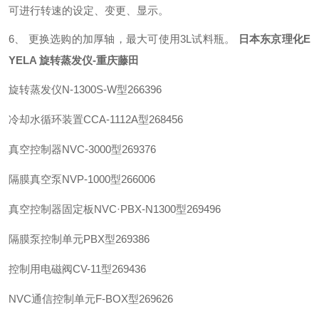
可进行转速的设定、变更、显示。
6、 更换选购的加厚轴，最大可使用3L试料瓶。
日本东京理化E
YELA 旋转蒸发仪-重庆藤田
旋转蒸发仪
N-1300S-W型
266396
冷却水循环装置
CCA-1112A型
268456
真空控制器
NVC-3000型
269376
隔膜真空泵
NVP-1000型
266006
真空控制器固定板
NVC·PBX-N1300型
269496
隔膜泵控制单元
PBX型
269386
控制用电磁阀
CV-11型
269436
NVC通信控制单元
F-BOX型
269626