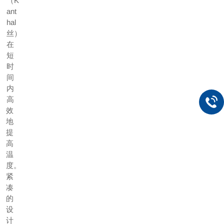
（K
ant
hal
丝）
在
短
时
间
内
高
效
地
提
高
温
度。
紧
凑
的
设
计