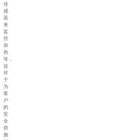
传
感
器
来
监
控
加
热
等，
这
对
于
为
客
户
的
安
全
措
施