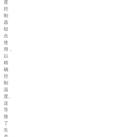
度
控
制
器
组
合
使
用，
以
精
确
控
制
温
度。
这
导
致
了
生
产