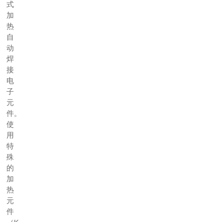
式
加
热
自
动
焊
接
电
子
元
件。
使
用
特
殊
的
加
热
元
件