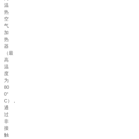
温
热
空
气
加
热
器
（最
高
温
度
为
80
0°
C），
通
过
非
接
触