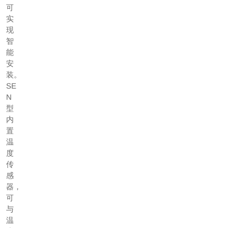
可
实
现
智
能
安
装。
SE
N
型
内
置
温
度
传
感
器，
可
与
温