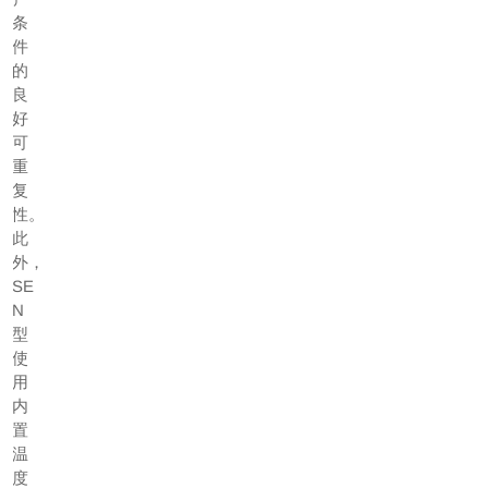
条
件
的
良
好
可
重
复
性。
此
外，
SE
N
型
使
用
内
置
温
度