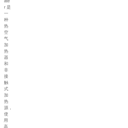
ate
r 是
一
种
热
空
气
加
热
器
和
非
接
触
式
加
热
源，
使
用
高