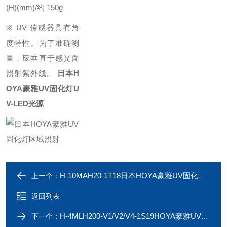
(H)(mm)/约 150g
※ UV 传感器具有角
度特性。为了准确测
量，应垂直于感光面
照射紫外线。
日本H
OYA豪雅UV固化灯U
V-LED光源
H-10MAH20-1T18日本HOYA豪雅UV固化灯UV-LED 导光板
上一个：
返回列表
H-4MLH200-V1/V2/V4-1S19HOYA豪雅UV固化灯区域照射365nm
下一个：