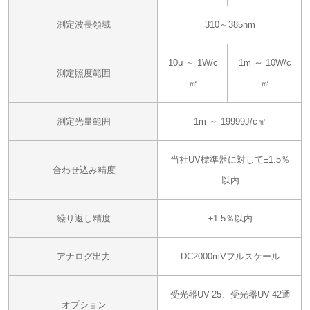
測定波長領域
310～385nm
10μ ～ 1W/c
1m ～ 10W/c
測定照度範囲
㎡
㎡
測定光量範囲
1m ～ 19999J/c㎡
当社UV標準器に対して±1.5％
合わせ込み精度
以内
繰り返し精度
±1.5％以内
アナログ出力
DC2000mVフルスケール
受光器UV-25、受光器UV-42
通
オプション