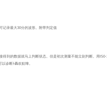
可记录最大30分的波形。
附带判定值
到的数据就马上判断状态。但是初次测量不能立刻判断。用IS0-108
值可以诊断ﾄ轟欢鯇嗱。