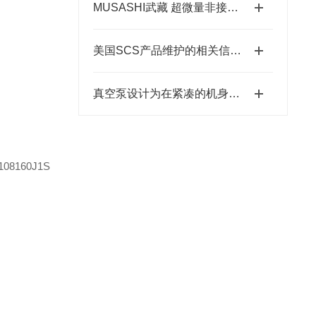
MUSASHI武藏 超微量非接触式点胶机 HyperJet2
美国SCS产品维护的相关信息，涵盖常见产品类型、维护要点
真空泵设计为在紧凑的机身中提供高真空压力
160J1S