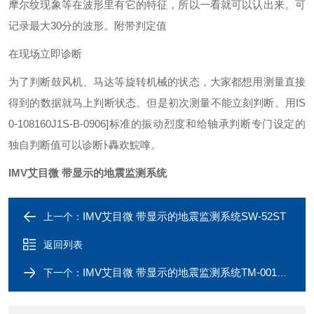
摩尔纹现象等在波形里有它的特征，所以一看就可以认出来。可
记录最大30分的波形。
附带判定值
在现场立即诊断
为了判断鼓风机、马达等旋转机械的状态，大家都想用测量直接
得到的数据就马上判断状态。但是初次测量不能立刻判断。用IS
0-108160J1S-B-0906]标准的振动烈度和给轴承判断专门设定的
独自判断值可以诊断ﾄ轟欢鯇嗱。
IMV艾目微 带显示的地震监测系统
IMV艾目微 带显示的地震监测系统SW-52ST
上一个：
返回列表
IMV艾目微 带显示的地震监测系统TM-0013-SW
下一个：