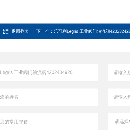
返回列表
下一个：
乐可利Legris 工业阀门轴流阀42023242