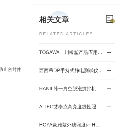
相关文章
RELATED ARTICLES
TOGAWA十川橡塑产品应用于工业.食品.喷涂.PU等软管
通过防止密封件
西西蒂DP手持式静电测试仪的应用领域有哪些？
HANIL韩一真空脱泡搅拌机的测定步骤讲解
AITEC艾泰克高亮度线性照明的作用体现在哪些场景中？
HOYA豪雅紫外线照度计 HM-2