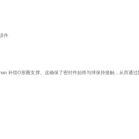
失误作
 由 perbunan 补偿O形圈支撑。这确保了密封件始终与球保持接触，从而