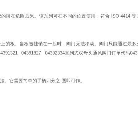
成的潜在危险后果。该系列可在不同的位置使用，符合 ISO 4414 
杆上的板。当板被挂锁在一起时，阀门无法移动。阀门只能通过最多
391321 04391827 04392334
直列式双母头通风阀门
订单代码0437
的方法。它需要简单的手柄四分之-圈即可作。