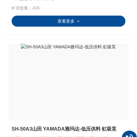
从 200 L 桶容器或其他容器中抽出和加压供油。它还可用于
油分装、供应给软管卷盘等。此外，它结构紧凑，零件数量
浏览量：426
少，适用于低粘度材料。
查看更多 +
SH-50A3山田 YAMADA雅玛达-低压供料 虹吸泵