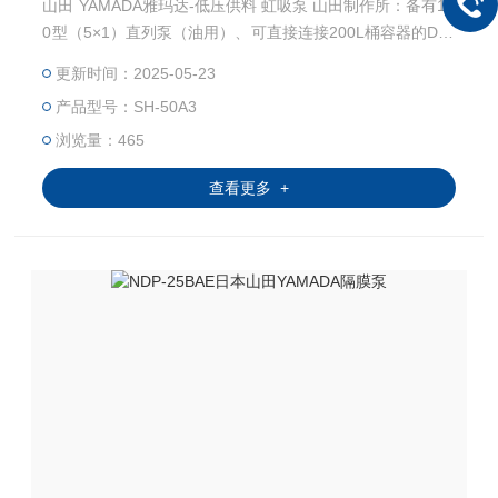
山田 YAMADA雅玛达-低压供料 虹吸泵 山田制作所：备有11
0型（5×1）直列泵（油用）、可直接连接200L桶容器的DR-
110A5（桶式）、固定在容器、支架、墙面等上使用的SH-1
更新时间：2025-05-23
10A5（虹吸式）。 这些是气动鼓泵，非常适合从 200 L 桶
产品型号：SH-50A3
容器或其他容器中抽出和加压供油。它还可用于油分装、供
应给软管卷盘等。此外，它结构紧凑，零件数量少，适用于
浏览量：465
低粘度材料。
查看更多 +