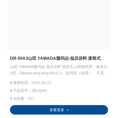
DR-50A3山田 YAMADA雅玛达-低压供料 滚筒式
山田 YAMADA雅玛达-低压供料 滚筒式 山田制作所：备有11
0型（5&amp;amp;amp;#215;1）直列泵（油用）、可直接
连接200L桶容器的DR-110A5（桶式）、固定在容器、支
更新时间：2025-05-23
架、墙面等上使用的SH-110A5（虹吸式）。 这些是气动鼓
产品型号：DR-50A3
泵，非常适合从 200 L 桶容器或其他容器中抽出和加压供
油。它还可用于油分装、供应给软管卷盘等。此外，它结构
浏览量：427
紧凑，零件数量少，适用于低粘度材料。
查看更多 +