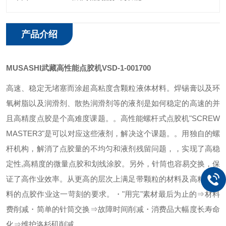
产品介绍
MUSASHI武藏高性能点胶机VSD-1-001700
高速、稳定无堵塞而涂超高粘度含颗粒液体材料。
焊锡膏以及环
氧树脂以及润滑剂、散热润滑剂等的液剂是如何稳定的高速的并
且高精度点胶是个高难度课题。。
高性能螺杆式点胶机"SCREW
MASTER3"是可以对应这些液剂，解决这个课题。。
用独自的螺
杆机构，解消了点胶量的不均匀和液剂残留问题，，实现了高稳
定性,高精度的微量点胶和划线涂胶。
另外，针筒也容易交换，保
证了高作业效率。
从更高的层次上满足带颗粒的材料及高粘度材
料的点胶作业这一苛刻的要求。
・"用完"素材最后为止的⇒材料
费削减
・简单的针筒交换⇒故障时间削减
・消费品大幅度长寿命
化⇒维护洛杉矶削减