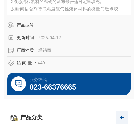
2液态混和素材的精确的涂布最合适对定量填充。
从瞬间粘合剂等低粘度嫌气性液体材料的微量间歇点胶到连
续点胶，满足各种广泛地点胶用途
产品型号：
更新时间：
2025-04-12
厂商性质：
经销商
访 问 量 ：
449
服务热线
023-66376665
产品分类