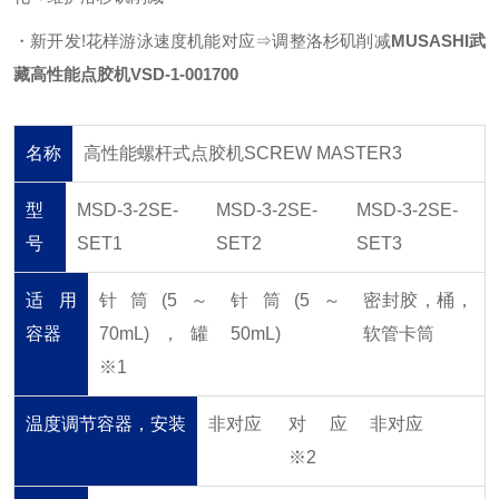
・新开发!花样游泳速度机能对应⇒调整洛杉矶削减
MUSASHI武
藏高性能点胶机VSD-1-001700
名称
高性能螺杆式点胶机SCREW MASTER3
型
MSD-3-2SE-
MSD-3-2SE-
MSD-3-2SE-
号
SET1
SET2
SET3
适用
针筒(5～
针筒(5～
密封胶，桶，
容器
70mL)，罐
50mL)
软管卡筒
※1
温度调节容器，安装
非对应
对应
非对应
※2