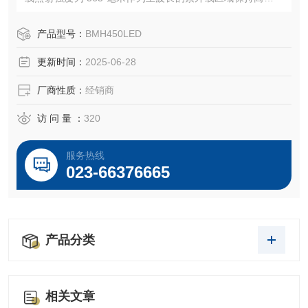
线光谱，以及一个在紫外线区域反射率为 80% 或更高的椭圆
反射器。
产品型号：
BMH450LED
它可以用作汞灯和氙灯的替代应用,用于高速图像处理、液晶
更新时间：
2025-06-28
检测和液晶玻璃检査。
厂商性质：
经销商
访 问 量 ：
320
服务热线
023-66376665
产品分类
相关文章