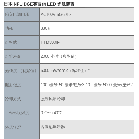
日本INFLIDGE英富丽 LED 光源装置
输入电源电压
AC100V 50/60Hz
功耗
330瓦
灯格式
HTM300IF
灯管寿命
2000 小时（典型值）
cm2
光强度 （初始值）
5000 mW/
（标准值）*
2
2
照射强度
100□毫米 50 毫米/厘米
10□ 毫米 5000 毫米/厘米
冷却方式
强制风扇冷却
工作环境温度
0°C〜+40°C
温度保护
内置热熔断器