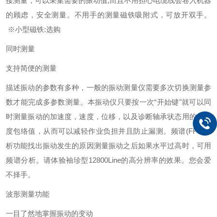
接测量，可以采集需要的振动值,而且不用担心电缆线会卷入机器
的顾虑，安全测量。
不用手的测量
磁铁吸附式，可放开双手。
※小型磁铁:选购
同时测量
支持简便的测量
描述振动的参数有多种，一般的振动测量仪需要多次切换测量参
数才能完成多参数测量。本振动仪只要按一次“开始键"就可以同
时测量振动的加速度，速度，位移，以及诊断轴承状态用的加速
度包络值，从而可以减轻作业负担并且防止漏测。
频谱(FFT)分
析功能
找出振动发生的原因测量振动之后如果水平过高时，可用
频谱分析。请体验袖珍型12800Line的高分辨率的效果。您会爱
不择手。
波形测量功能
一目了然地掌握振动的变动