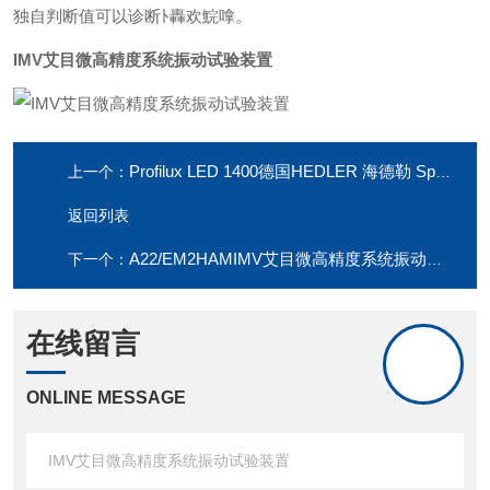
独自判断值可以诊断ﾄ轟欢鯇嗱。
IMV艾目微高精度系统振动试验装置
Profilux LED 1400德国HEDLER 海德勒 Speedring-Bowens适配器
上一个：
返回列表
A22/EM2HAMIMV艾目微高精度系统振动试验装置
下一个：
在线留言
ONLINE MESSAGE