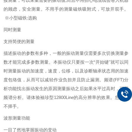
接测量，可以采集需要的振动值,而且不用担心电缆线会卷入机器
的顾虑，安全测量。
不用手的测量
磁铁吸附式，可放开双手。
※小型磁铁:选购
同时测量
支持简便的测量
描述振动的参数有多种，一般的振动测量仪需要多次切换测量参
数才能完成多参数测量。本振动仪只要按一次“开始键"就可以同
时测量振动的加速度，速度，位移，以及诊断轴承状态用的加速
度包络值，从而可以减轻作业负担并且防止漏测。
频谱(FFT)分
析功能
找出振动发生的原因测量振动之后如果水平过高时，可用
频谱分析。请体验袖珍型12800Line的高分辨率的效果。您会爱
不择手。
波形测量功能
一目了然地掌握振动的变动