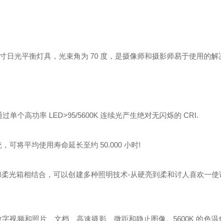
3 x 6.5 x 7.0 英寸日光平衡灯具，光束角为 70 度，是摄像师和摄影师易于使用
，可通过单个高功率 LED>95/5600K 连续光产生绝对无闪烁的 CRI.
可将平均使用寿命延长至约 50.000 小时!
edler反光罩和柔光箱相结合，可以创建多种照明技术-从硬亮到柔和讨人喜欢一
频和照片、文档、高速摄影、微距和静止图像。5600K 的色温也使 