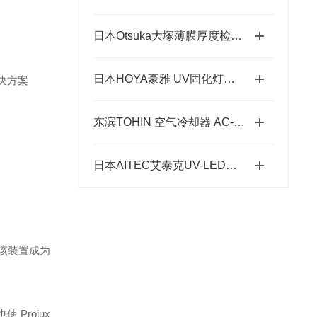
日本Otsuka大塚薄膜厚度检测仪可兼容多种材料和场景
日本HOYA豪雅 UV固化灯有那些
的解决方案
东滨TOHIN 空气冷却器 AC-60 和 AC-60c 的特点
日本AITEC艾泰克UV-LED全波段可调光源
使该装置成为
Proiux