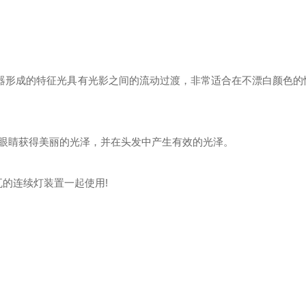
器。该反射器形成的特征光具有光影之间的流动过渡，非常适合在不漂白颜色
眼睛获得美丽的光泽，并在头发中产生有效的光泽。
300 瓦的连续灯装置一起使用!