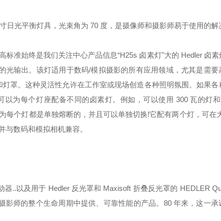
3 x 6.5 x 7.0 英寸日光平衡灯具，光束角为 70 度，是摄像师和摄影师易于使用
高标准始终是我们关注中心
产品信息“H25s 卤素灯"大的 Hedler 
 瓦的光输出。该灯适用于数码/模拟摄影的所有应用领域，尤其是需要
光箱和灯罩。这种灵活性允许在工作室或现场创造各种照明氛围。如果
每个灯座配备不同的卤素灯。例如，可以使用 300 瓦的灯和 1
个灯都是单独熔断的，并且可以单独切换!它配有两个灯，可在大约 
瓦)，并与数码和模拟相机兼容。
于 Hedler 反光罩和 Maxisoft 折叠反光罩的 HEDLER Quic
在摄影师的整个生命周期中提供、可靠性能的产品。80 年来，这一