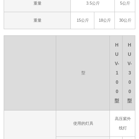
重量
3.5公斤
5公斤
重量
15公斤
18公斤
30公斤
H
H
U
U
V-
V-
1
3
型
0
0
0
0
型
型
高压紫外
使用的灯具
线灯