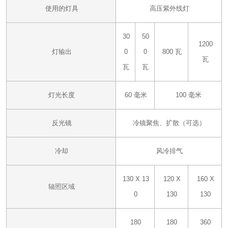
使用的灯具
高压紫外线灯
30
50
1200
灯输出
0
0
800 瓦
瓦
瓦
瓦
灯光长度
60 毫米
100 毫米
反光镜
冷镜聚焦、扩散（可选）
冷却
风冷排气
130 X 13
120 X
160 X
辐照区域
0
130
130
180
180
360