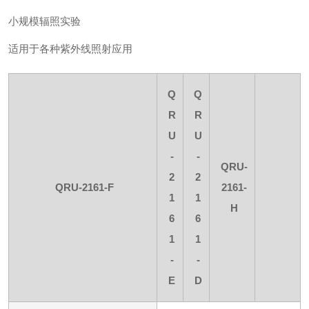
小规模辐照实验
适用于各种紫外线照射应用
Q
Q
R
R
U
U
-
-
QRU-
2
2
QRU-2161-F
2161-
1
1
H
6
6
1
1
-
-
E
D