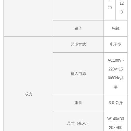
12
20
0
镜子
铝镜
照明方式
电子型
AC100V~
220V*1
5
输入电源
0/60Hz共
享
权力
重量
3.0 公斤
W140×D3
尺寸（毫米）
20×H90