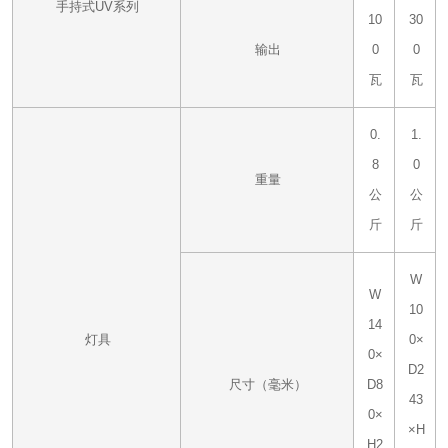
手持式UV系列
10
30
输出
0
0
瓦
瓦
0.
1.
8
0
重量
公
公
斤
斤
W
W
10
14
灯具
0×
0×
D2
尺寸（毫米）
D8
43
0×
×H
H2