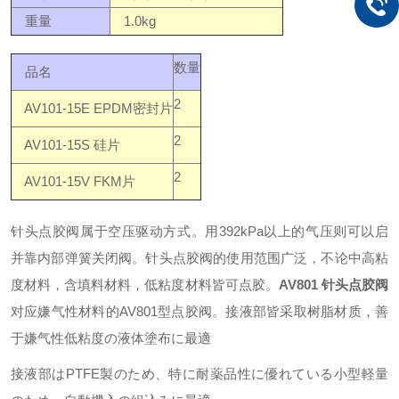
重量
1.0kg
数量
品名
2
AV101-15E EPDM密封片
2
AV101-15S 硅片
2
AV101-15V FKM片
针头点胶阀属于空压驱动方式。用392kPa以上的气压则可以启
并靠内部弹簧关闭阀。针头点胶阀的使用范围广泛，不论中高粘
度材料，含填料材料，低粘度材料皆可点胶。
AV801 针头点胶阀
对应嫌气性材料的AV801型点胶阀。接液部皆采取树脂材质，善
于嫌气性
低粘度の液体塗布に最適
接液部はPTFE製のため、特に耐薬品性に優れている小型軽量