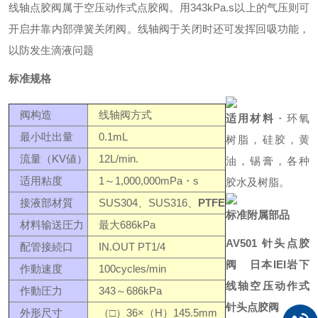
线轴点胶阀属于空压动作式点胶阀。用343kPa.s以上的气压则可
开启井靠内部弹簧关闭阀。线轴阀于关闭时还可发挥回吸功能，
以防发生滴液问题
标准规格
阀构造
线轴阀方式
适用材料
・环氧
最小吐出量
0.1mL
树脂，硅胶，黄
流量（KV値）
12L/min.
油，锡膏，各种
适用粘度
1～1,000,000mPa・s
胶水及树脂。
接液部材質
SUS304、SUS316、
PTFE
标准附属部品
材料输送圧力
最大686kPa
AV501 针头点胶
配管接続口
IN.OUT PT1/4
阀
日本
IEI岩下
作動速度
100cycles/min
线轴空压动作式
作動圧力
343～686kPa
针头点胶阀
外形尺寸
（□）36×（H）145.5mm