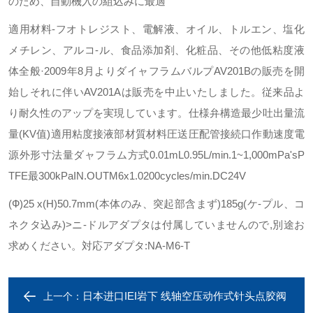
のため、自動機入の組込みに最適
適用材料-フオトレジスト、電解液、オイル、トルエン、塩化
メチレン、アルコ-ル、食品添加剤、化粧品、その他低粘度液
体全般·2009年8月よりダイャフラムバルプAV201Bの販売を開
始しそれに伴いAV201Aは販壳を中止いたしました。従来品よ
り耐久性のアップを実現しています。仕様弁構造最少吐出量流
量(KV值)適用粘度接液部材質材料圧送圧配管接続口作動速度電
源外形寸法量ダャフラム方式0.01mL0.95L/min.1~1,000mPa'sP
TFE最300kPaIN.OUTM6x1.0200cycles/min.DC24V
(Ф)25 x(H)50.7mm(本体のみ、突起部含まず)185g(ケ-プル、コ
ネクタ込み)>ニ-ドルアダプタは付属していませんので,別途お
求めください。対応アダプタ:NA-M6-T
日本进口IEI岩下 线轴空压动作式针头点胶阀
上一个：