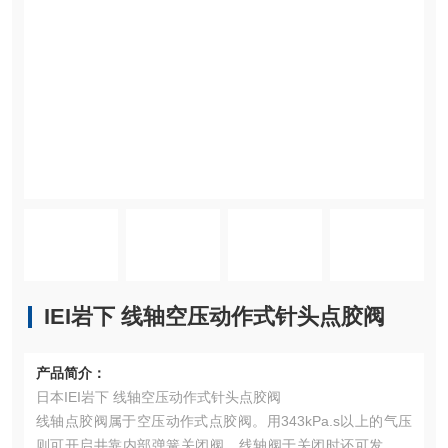
IEI岩下 线轴空压动作式针头点胶阀
产品简介：
日本IEI岩下 线轴空压动作式针头点胶阀
线轴点胶阀属于空压动作式点胶阀。用343kPa.s以上的气压
则可开启井靠内部弹簧关闭阀。线轴阀于关闭时还可发挥回