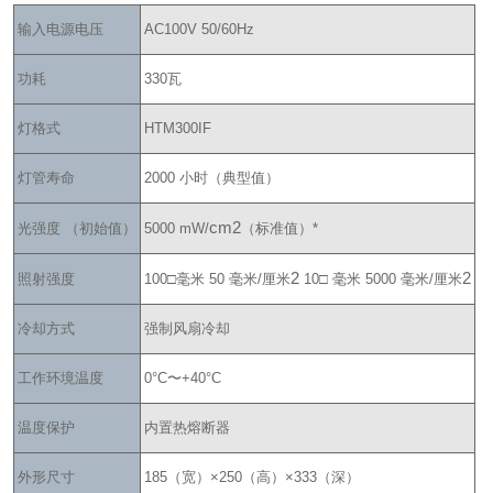
输入电源电压
AC100V 50/60Hz
功耗
330瓦
灯格式
HTM300IF
灯管寿命
2000 小时（典型值）
cm2
光强度 （初始值）
5000 mW/
（标准值）*
2
2
照射强度
100□毫米 50 毫米/厘米
10□ 毫米 5000 毫米/厘米
冷却方式
强制风扇冷却
工作环境温度
0°C〜+40°C
温度保护
内置热熔断器
外形尺寸
185（宽）×250（高）×333（深）