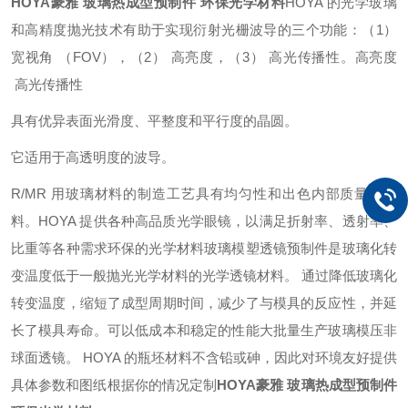
HOYA豪雅 玻璃热成型预制件 环保光学材料
HOYA 的光学玻璃
和高精度抛光技术有助于
实现衍射光栅波导的三个功能：
（1）
宽视角 （FOV），（2） 高亮度，（3） 高光传播性。
高亮度
高光传播性
具有优异表面光滑度、平整度和平行度的晶圆。
它适用于高透明度的波导。
R/MR 用玻璃材料的制造工艺
具有均匀性和出色内部质量的材
料。
HOYA 提供各种高品质光学眼镜，以满足折射率、透射率、
比重等各种需求
环保的光学材料
玻璃模塑透镜预制件是玻璃化转
变温度低于一般抛光光学材料的光学透镜材料。 通过降低玻璃化
转变温度，缩短了成型周期时间，减少了与模具的反应性，并延
长了模具寿命。
可以低成本和稳定的性能大批量生产玻璃模压非
球面透镜。 HOYA 的瓶坯材料不含铅或砷，因此对环境友好
提供
具体参数和图纸根据你的情况定制
HOYA豪雅 玻璃热成型预制件