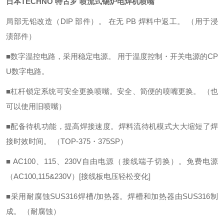
日本TECHNO 特古罗 喷流式锡炉电焊机喷嘴
局部无铅改造（DIP 部件）。 在无 PB 焊料中
返工。 （用于浸
渍部件）
■数字温控电路，采用稳定电源。 用于温度控制・开关电源的
CP
U数字电路。
■杠杆锁定系统可安全更换喷嘴。
安全、简便的喷嘴更换。 （也
可以使用旧喷嘴）
■配备待机功能，提高焊接速度。
焊料流待机模式大大缩短了焊
接时效时间。 （TOP-375・375SP）
■ AC100、115、230V自由电源（接线端子切换）。
免费电源
（AC100,115&230V）[接线板电压轻松变化]
■采用耐腐蚀SUS316焊槽/加热器。
焊槽和加热器由SUS316制
成。 （耐腐蚀）