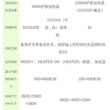
1200W护套加热器
加热器
加
920W
护套加热器
（SUS316+氮化）
热器容量
SUS316（可
SUS316型
选，钛）
选项：
钛
焊槽材料
钛
备用开关带备用开关，使焊锡上升时间约为流焊时间
待机功能
的1/2
READY， HEATER ON （HEATER）
联锁， 加热器
监控指标
最大印刷
600×600米/米
200×400米/米
电路板尺
寸
280瓦×558D
机身尺寸
280瓦×400D×156H
×180H
m/m
尺寸