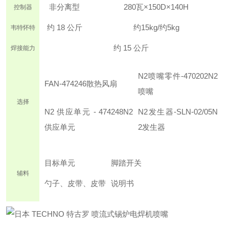
非
分离型
280瓦×150D×140H
控制器
约 18 公斤
约15kg/约5kg
韦特怀特
约 15 公斤
焊接能力
N2喷嘴零件-470202N2
FAN-474246
散热风扇
喷嘴
选择
N2 供应单元 - 474248
N2
N2发生器-SLN-02/05
N
供应单元
2发生器
目标单元
脚踏开关
辅料
勺子、皮带
、皮带
说明书