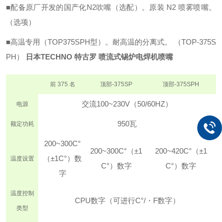
■配备原厂开发的国产化N2吹嘴（选配）。
原装 N2 喷雾喷嘴。
（选项）
■高温专用（TOP375SPH型）。
耐高温的分离式。 （TOP-375S
PH）
日本TECHNO 特古罗 喷流式锡炉电焊机喷嘴
前 375 名
顶部-375SP
顶部-375SPH
交流100~230V（50/60HZ）
电源
950瓦
额定功耗
200~300C°
200~300C°（±1
200~420C°（±1
（±1C°）
数
温度设置
C°）
数字
C°）
数字
字
温度控制
CPU数字（可进行C°/・F数字）
类型